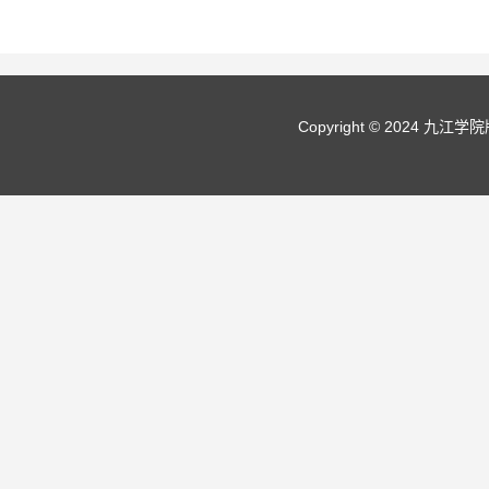
Copyright © 2024 九